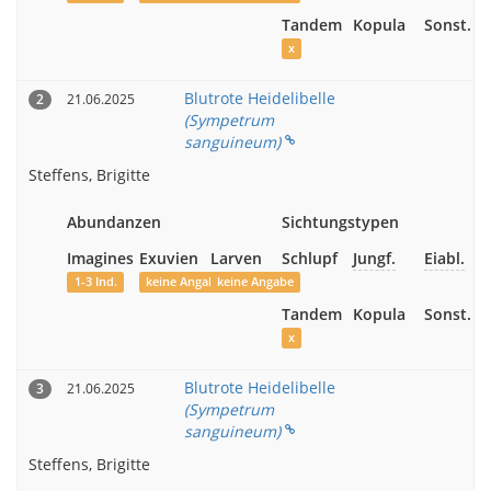
Tandem
Kopula
Sonst.
x
Blutrote Heidelibelle
21.06.2025
2
(Sympetrum
sanguineum)
Steffens, Brigitte
Abundanzen
Sichtungstypen
Imagines
Exuvien
Larven
Schlupf
Jungf.
Eiabl.
1-3 Ind.
keine Angabe
keine Angabe
Tandem
Kopula
Sonst.
x
Blutrote Heidelibelle
21.06.2025
3
(Sympetrum
sanguineum)
Steffens, Brigitte