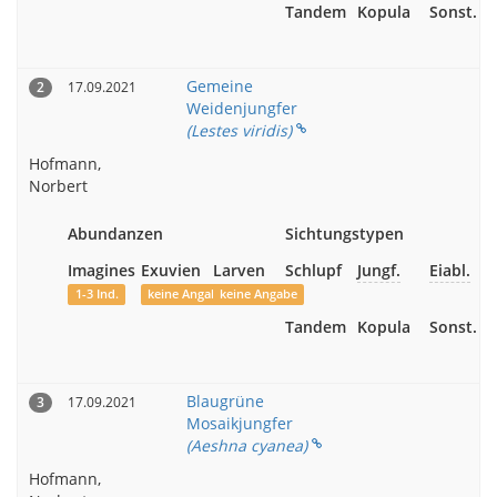
Tandem
Kopula
Sonst.
Gemeine
17.09.2021
2
Weidenjungfer
(Lestes viridis)
Hofmann,
Norbert
Abundanzen
Sichtungstypen
Imagines
Exuvien
Larven
Schlupf
Jungf.
Eiabl.
1-3 Ind.
keine Angabe
keine Angabe
Tandem
Kopula
Sonst.
Blaugrüne
17.09.2021
3
Mosaikjungfer
(Aeshna cyanea)
Hofmann,