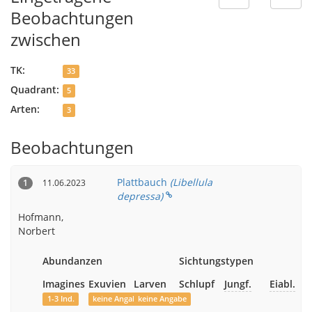
Beobachtungen
zwischen
TK:
33
Quadrant:
5
Arten:
3
Beobachtungen
Plattbauch
(Libellula
11.06.2023
1
depressa)
Hofmann,
Norbert
Abundanzen
Sichtungstypen
Imagines
Exuvien
Larven
Schlupf
Jungf.
Eiabl.
1-3 Ind.
keine Angabe
keine Angabe