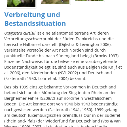
Verbreitung und
Bestandssituation
Oxygastra curtisii
ist eine atlantomediterrane Art, deren
Verbreitungsschwerpunkt der Süden Frankreichs und die
Iberische Halbinsel darstellt (Dijkstra & Lewington 2006).
Vereinzelte Vorstöße der Art nach Norden sind durch
punktuelle Funde bis nach Südengland belegt (Brooks 1997).
Einzelne Nachweise, für die teilweise eine vorübergehende
Bodenständigkeit belegt ist, sind auch aus Belgien (de Knijf et
al. 2006), den Niederlanden (NVL 2002) und Deutschland
(Fastenrath 1950; Lohr et al. 2004) bekannt.
Das bis 1999 einzige bekannte Vorkommen in Deutschland
befand sich an der Mündung der Sieg in den Rhein an der
Bergheimer Fähre [5208/2] auf nordrhein-westfälischem
Boden. Die Art konnte dort von 1940 bis 1943 bodenständig
nachgewiesen werden (Fastenrath 1941, 1950). 1999 gelang
am deutsch-luxemburgischen Grenzfluss Our in der Südeifel
(Rheinland-Pfalz) der Wiederfund für Deutschland (Vos & van
Werven 1999). 2003 ist sie dort auch als bodenständig