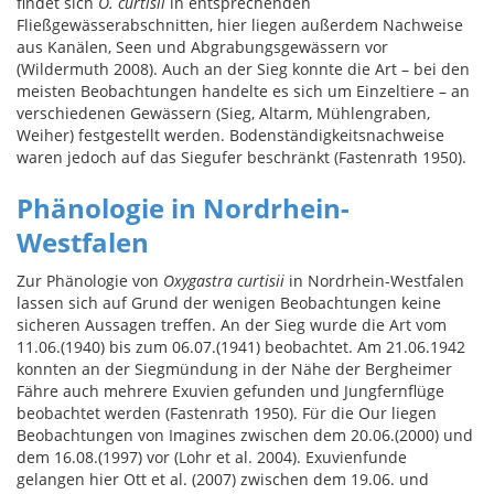
findet sich
O. curtisii
in entsprechenden
Fließgewässerabschnitten, hier liegen außerdem Nachweise
aus Kanälen, Seen und Abgrabungsgewässern vor
(Wildermuth 2008). Auch an der Sieg konnte die Art – bei den
meisten Beobachtungen handelte es sich um Einzeltiere – an
verschiedenen Gewässern (Sieg, Altarm, Mühlengraben,
Weiher) festgestellt werden. Bodenständigkeitsnachweise
waren jedoch auf das Siegufer beschränkt (Fastenrath 1950).
Phänologie in Nordrhein-
Westfalen
Zur Phänologie von
Oxygastra curtisii
in Nordrhein-Westfalen
lassen sich auf Grund der wenigen Beobachtungen keine
sicheren Aussagen treffen. An der Sieg wurde die Art vom
11.06.(1940) bis zum 06.07.(1941) beobachtet. Am 21.06.1942
konnten an der Siegmündung in der Nähe der Bergheimer
Fähre auch mehrere Exuvien gefunden und Jungfernflüge
beobachtet werden (Fastenrath 1950). Für die Our liegen
Beobachtungen von Imagines zwischen dem 20.06.(2000) und
dem 16.08.(1997) vor (Lohr et al. 2004). Exuvienfunde
gelangen hier Ott et al. (2007) zwischen dem 19.06. und