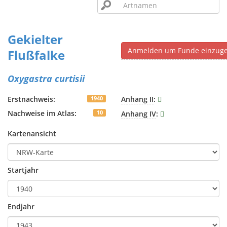
Gekielter
Anmelden um Funde einzug
Flußfalke
Oxygastra curtisii
Erstnachweis:
Anhang II
:
1940
Nachweise im Atlas:
Anhang IV
:
10
Kartenansicht
Startjahr
Endjahr