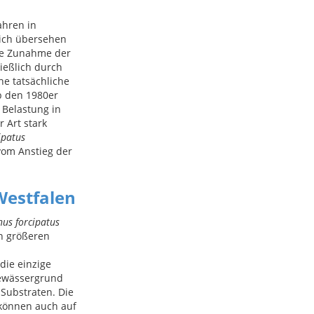
ahren in
lich übersehen
rke Zunahme der
ließlich durch
ne tatsächliche
b den 1980er
 Belastung in
 Art stark
ipatus
vom Anstieg der
Westfalen
s forcipatus
en größeren
 die einzige
 Gewässergrund
 Substraten. Die
können auch auf