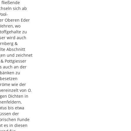
l fließende
hseln sich ab
ool-
 der Oberen Eder
Wehren, wo
offgehalte zu
sser wird auch
ernberg &
lte Abschnitt
gen und zeichnet
 & Pottgiesser
ls auch an der
sbänken zu
 besetzen
tröme wie der
vereinzelt von
O.
ngen Dichten in
enfeldern,
atus
bis etwa
lüssen der
torischen Funde
t es in diesen