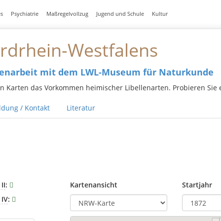
es
Psychiatrie
Maßregelvollzug
Jugend und Schule
Kultur
ordrhein-Westfalens
menarbeit mit dem LWL-Museum für Naturkunde
en Karten das Vorkommen heimischer Libellenarten. Probieren Sie 
dung / Kontakt
Literatur
II
:
Kartenansicht
Startjahr
 IV
: