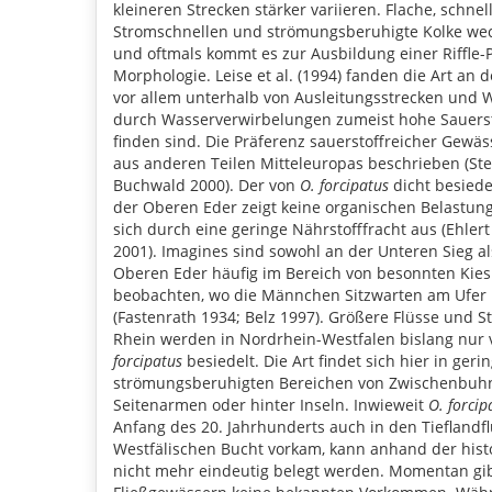
kleineren Strecken stärker variieren. Flache, schnel
Stromschnellen und strömungsberuhigte Kolke wec
und oftmals kommt es zur Ausbildung einer Riffle-P
Morphologie. Leise et al. (1994) fanden die Art an
vor allem unterhalb von Ausleitungsstrecken und 
durch Wasserverwirbelungen zumeist hohe Sauerst
finden sind. Die Präferenz sauerstoffreicher Gewä
aus anderen Teilen Mitteleuropas beschrieben (St
Buchwald 2000). Der von
O. forcipatus
dicht besiede
der Oberen Eder zeigt keine organischen Belastun
sich durch eine geringe Nährstofffracht aus (Ehlert
2001). Imagines sind sowohl an der Unteren Sieg a
Oberen Eder häufig im Bereich von besonnten Kie
beobachten, wo die Männchen Sitzwarten am Ufer
(Fastenrath 1934; Belz 1997). Größere Flüsse und S
Rhein werden in Nordrhein-Westfalen bislang nur 
forcipatus
besiedelt. Die Art findet sich hier in geri
strömungsberuhigten Bereichen von Zwischenbuhn
Seitenarmen oder hinter Inseln. Inwieweit
O. forcip
Anfang des 20. Jahrhunderts auch in den Tieflandf
Westfälischen Bucht vorkam, kann anhand der his
nicht mehr eindeutig belegt werden. Momentan gib