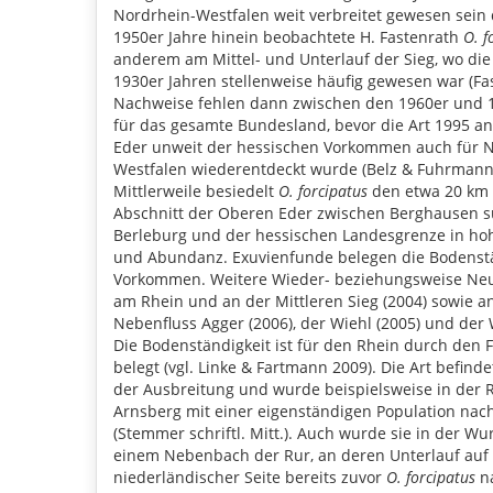
Nordrhein-Westfalen weit verbreitet gewesen sein d
1950er Jahre hinein beobachtete H. Fastenrath
O. f
anderem am Mittel- und Unterlauf der Sieg, wo die 
1930er Jahren stellenweise häufig gewesen war (Fa
Nachweise fehlen dann zwischen den 1960er und 
für das gesamte Bundesland, bevor die Art 1995 a
Eder unweit der hessischen Vorkommen auch für N
Westfalen wiederentdeckt wurde (Belz & Fuhrmann
Mittlerweile besiedelt
O. forcipatus
den etwa 20 km
Abschnitt der Oberen Eder zwischen Berghausen s
Berleburg und der hessischen Landesgrenze in hohe
und Abundanz. Exuvienfunde belegen die Bodenstä
Vorkommen. Weitere Wieder- beziehungsweise Neu
am Rhein und an der Mittleren Sieg (2004) sowie a
Nebenfluss Agger (2006), der Wiehl (2005) und der
Die Bodenständigkeit ist für den Rhein durch den 
belegt (vgl. Linke & Fartmann 2009). Die Art befindet
der Ausbreitung und wurde beispielsweise in der 
Arnsberg mit einer eigenständigen Population na
(Stemmer schriftl. Mitt.). Auch wurde sie in der W
einem Nebenbach der Rur, an deren Unterlauf auf
niederländischer Seite bereits zuvor
O. forcipatus
n