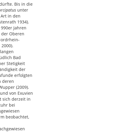
ürfte. Bis in die
orcipatus
unter
Art in den
stenrath 1934).
1990er Jahren
n der Oberen
ordrhein-
 2000).
 langen
üdlich Bad
r Stetigkeit
ndigkeit der
funde erfolgten
n deren
 Wupper (2009).
Fund von Exuvien
 sich derzeit in
Ruhr bei
chgewiesen
urm beobachtet,
achgewiesen