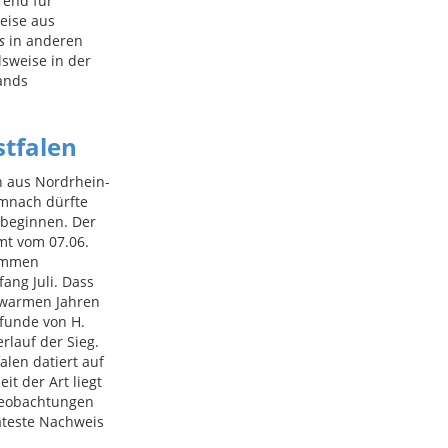
rend für
eise aus
s
in anderen
lsweise in der
ands
stfalen
n aus Nordrhein-
emnach dürfte
 beginnen. Der
mt vom 07.06.
tammen
ang Juli. Dass
n warmen Jahren
nfunde von H.
rlauf der Sieg.
len datiert auf
it der Art liegt
 Beobachtungen
äteste Nachweis