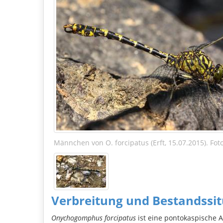
Männchen von O. forcipatus (Erft, 15.07.2015). Foto
Verbreitung und Bestandssit
Onychogomphus forcipatus
ist eine pontokaspische A