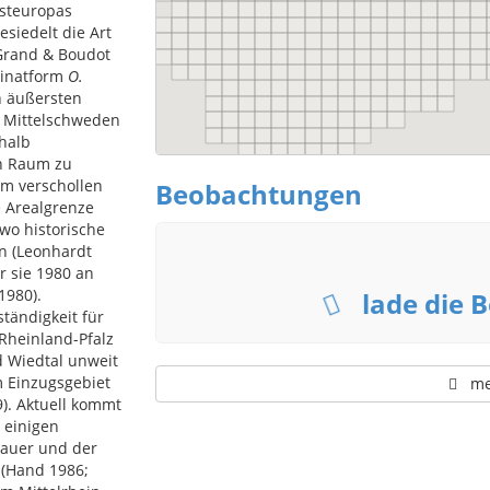
Osteuropas
esiedelt die Art
Grand & Boudot
minatform
O.
n äußersten
 Mittelschweden
rhalb
en Raum zu
em verschollen
Beobachtungen
he Arealgrenze
wo historische
n (Leonhardt
or sie 1980 an
1980).
lade die B
ständigkeit für
 Rheinland-Pfalz
d Wiedtal unweit
m Einzugsgebiet
meh
89). Aktuell kommt
n einigen
Sauer und der
 (Hand 1986;