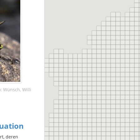
: Wünsch, Willi
uation
rt, deren