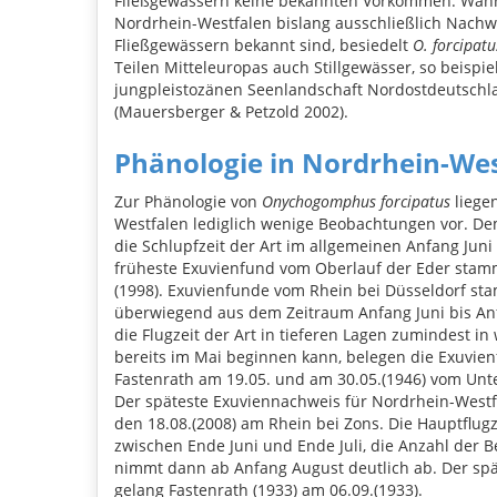
Fließgewässern keine bekannten Vorkommen. Wäh
Nordrhein-Westfalen bislang ausschließlich Nachw
Fließgewässern bekannt sind, besiedelt
O. forcipatu
Teilen Mitteleuropas auch Stillgewässer, so beispie
jungpleistozänen Seenlandschaft Nordostdeutschl
(Mauersberger & Petzold 2002).
Phänologie in Nordrhein-We
Zur Phänologie von
Onychogomphus forcipatus
liege
Westfalen lediglich wenige Beobachtungen vor. D
die Schlupfzeit der Art im allgemeinen Anfang Juni
früheste Exuvienfund vom Oberlauf der Eder stam
(1998). Exuvienfunde vom Rhein bei Düsseldorf s
überwiegend aus dem Zeitraum Anfang Juni bis Anf
die Flugzeit der Art in tieferen Lagen zumindest i
bereits im Mai beginnen kann, belegen die Exuvie
Fastenrath am 19.05. und am 30.05.(1946) vom Unte
Der späteste Exuviennachweis für Nordrhein-Westfa
den 18.08.(2008) am Rhein bei Zons. Die Hauptflugze
zwischen Ende Juni und Ende Juli, die Anzahl der
nimmt dann ab Anfang August deutlich ab. Der sp
gelang Fastenrath (1933) am 06.09.(1933).