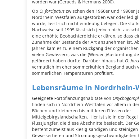
worden war (Geraeds & Hermans 2000).
Ob
O. forcipatus
zwischen den 1960er und 1990er J
Nordrhein-Westfalen ausgestorben war oder ledig
wurde, lässt sich nicht eindeutig belegen. Die sta
Nachweise seit 1995 lässt sich jedoch nicht aussch
eine erhöhte Beobachterdichte erklären, so dass ei
Zunahme der Bestände der Art anzunehmen ist. A
Jahren kam es zu einem Rückgang der organischen
vielen Gewässern, was die (Wieder-)Ausbreitung der
gefördert haben dürfte. Darüber hinaus hat
O. forc
vermutlich im eher sommerkühlen Bergland auch 
sommerlichen Temperaturen profitiert.
Lebensräume in Nordrhein-
Geeignete Fortpflanzungshabitate von
Onychogomphu
finden sich in Nordrhein-Westfalen vor allem in d
Bächen und kleineren bis mittleren Flüssen der
Mittelgebirgslandschaften. Hier ist sie in der Regel
Flussjungfer, die diese Abschnitte besiedelt. Der
besteht zumeist aus kiesig-sandigen und steinigen
Gewässertiefen und Strömungsgeschwindigkeiten 