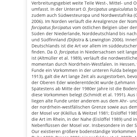
Verbreitungsgebiet weite Teile West-, Mittel- und 
umfasst. In der Unterart
O. forcipatus unguiculatus
b
zudem auch Südwesteuropa und Nordwestafrika (
2006). Im Norden verläuft die Arealgrenze der No
forcipatus forcipatus
vom östlichen Belgien über de
Süden der Niederlande, Norddeutschland bis nach
und Südfinnland
(
Dijkstra & Lewington 2006). Inne
Deutschlands ist die Art vor allem im süddeutsch
finden. Da
O. forcipatus
in Niedersachsen seit lang
ist (Altmüller et al. 1989), verläuft die nordwestlic
momentan durch Nordrhein-Westfalen. In Hessen, 
Funde ein Vorkommen in der unteren Fulda belege
1913), galt die Art lange Zeit als ausgestorben, bev
der Oberen Eder wiederentdeckt wurde (Lehmann 
Spätestens ab Mitte der 1980er Jahre ist die Boden
diese Vorkommen belegt (Schmidt et al. 1991). Aus
liegen alte Funde unter anderem aus dem Ahr- un
der nordrhein-westfälischen Grenze sowie aus de
der Mosel vor (Kikillus & Weitzel 1981; Eislöffel 19
die Art im Rhein, in der Nahe (Eislöffel 1989) und i
Nebenflüssen der Mosel vor. Insbesondere in der 
Our existieren größere bodenständige Vorkommen