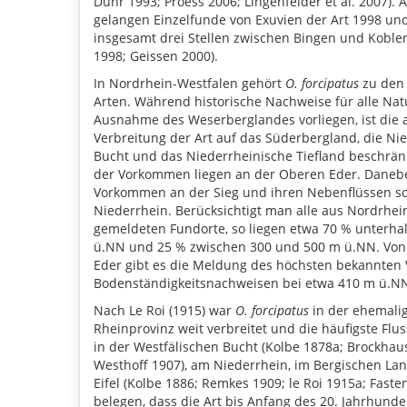
Duhr 1993; Proess 2006; Lingenfelder et al. 2007). 
gelangen Einzelfunde von Exuvien der Art 1998 un
insgesamt drei Stellen zwischen Bingen und Koblenz
1998; Geissen 2000).
In Nordrhein-Westfalen gehört
O. forcipatus
zu den
Arten. Während historische Nachweise für alle Na
Ausnahme des Weserberglandes vorliegen, ist die 
Verbreitung der Art auf das Süderbergland, die Ni
Bucht und das Niederrheinische Tiefland beschrän
der Vorkommen liegen an der Oberen Eder. Danebe
Vorkommen an der Sieg und ihren Nebenflüssen s
Niederrhein. Berücksichtigt man alle aus Nordrhei
gemeldeten Fundorte, so liegen etwa 70 % unterha
ü.NN und 25 % zwischen 300 und 500 m ü.NN. Von
Eder gibt es die Meldung des höchsten bekannte
Bodenständigkeitsnachweisen bei etwa 410 m ü.N
Nach Le Roi (1915) war
O. forcipatus
in der ehemali
Rheinprovinz weit verbreitet und die häufigste Flu
in der Westfälischen Bucht (Kolbe 1878a; Brockhau
Westhoff 1907), am Niederrhein, im Bergischen Lan
Eifel (Kolbe 1886; Remkes 1909; le Roi 1915a; Faste
belegen, dass die Art bis Anfang des 20. Jahrhunde