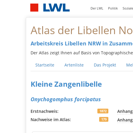
Der LWL
Politik
Sozial
Atlas der Libellen N
Arbeitskreis Libellen NRW in Zusam
Der Atlas zeigt Ihnen auf Basis von Topographisch
Startseite
Artenliste
Das Projekt
Mel
Kleine Zangenlibelle
Onychogomphus forcipatus
Erstnachweis:
Anhang 
1872
Nachweise im Atlas:
Anhang
179