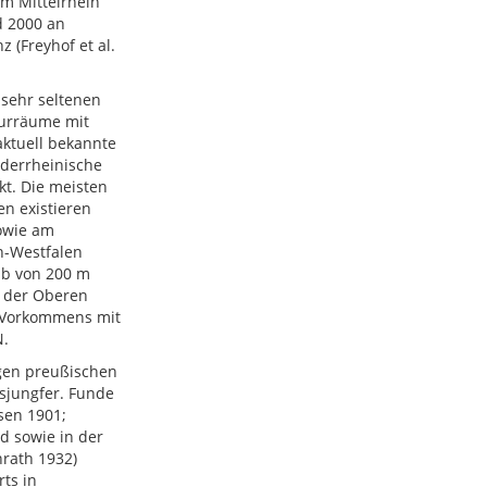
Am Mittelrhein
d 2000 an
 (Freyhof et al.
 sehr seltenen
turräume mit
aktuell bekannte
ederrheinische
kt. Die meisten
n existieren
owie am
n-Westfalen
lb von 200 m
 der Oberen
n Vorkommens mit
N.
gen preußischen
ssjungfer. Funde
sen 1901;
d sowie in der
nrath 1932)
rts in