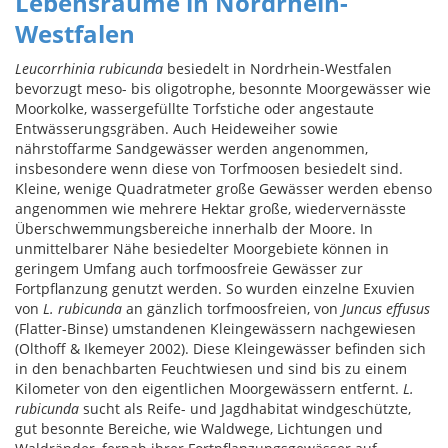
Lebensräume in Nordrhein-
Westfalen
Leucorrhinia rubicunda
besiedelt in Nordrhein-Westfalen
bevorzugt meso- bis oligotrophe, besonnte Moorgewässer wie
Moorkolke, wassergefüllte Torfstiche oder angestaute
Entwässerungsgräben. Auch Heideweiher sowie
nährstoffarme Sandgewässer werden angenommen,
insbesondere wenn diese von Torfmoosen besiedelt sind.
Kleine, wenige Quadratmeter große Gewässer werden ebenso
angenommen wie mehrere Hektar große, wiedervernässte
Überschwemmungsbereiche innerhalb der Moore. In
unmittelbarer Nähe besiedelter Moorgebiete können in
geringem Umfang auch torfmoosfreie Gewässer zur
Fortpflanzung genutzt werden. So wurden einzelne Exuvien
von
L. rubicunda
an gänzlich torfmoosfreien, von
Juncus effusus
(Flatter-Binse) umstandenen Kleingewässern nachgewiesen
(Olthoff & Ikemeyer 2002). Diese Kleingewässer befinden sich
in den benachbarten Feuchtwiesen und sind bis zu einem
Kilometer von den eigentlichen Moorgewässern entfernt.
L.
rubicunda
sucht als Reife- und Jagdhabitat windgeschützte,
gut besonnte Bereiche, wie Waldwege, Lichtungen und