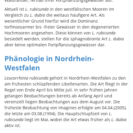
Waldränder, fernab ihrer Fortpflanzungsgewässer auf.
Aktuell ist
L. rubicunda
in den westfälischen Mooren im
Vergleich zu
L. dubia
die weitaus häufigere Art. Als
wesentlicher Grund hierfür wird die Dominanz
torfmoosarmer bis -freier Gewässer in den degenerierten
Hochmooren angesehen. Diese können von
L. rubicunda
besiedelt werden, stellen für die sphagnobionte Art
L. dubia
aber keine optimalen Fortpflanzungsgewässer dar.
Phänologie in Nordrhein-
Westfalen
Leucorrhinia rubicunda
gehört in Nordrhein-Westfalen zu den
am frühesten schlüpfenden Libellenarten. Die Art fliegt in der
Regel von Ende April bis Mitte Juli. In sehr frühen Jahren
gelangen Beobachtungen bereits ab Anfang April und
vereinzelt liegen Beobachtungen aus dem August vor. Die
früheste Beobachtung von Imagines erfolgte am 04.04.(2005),
die letzte am 03.08.(1994). Die Hauptschlupfzeit von
L.
rubicunda
liegt im Mai, wobei die Art etwas früher als
L. dubia
aktiv ist.