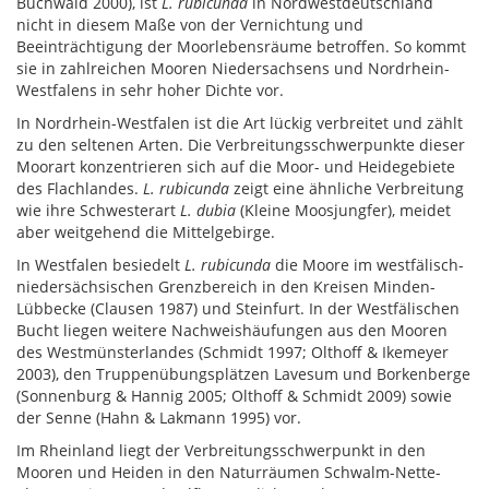
Buchwald 2000), ist
L. rubicunda
in Nordwestdeutschland
nicht in diesem Maße von der Vernichtung und
Beeinträchtigung der Moorlebensräume betroffen. So kommt
sie in zahlreichen Mooren Niedersachsens und Nordrhein-
Westfalens in sehr hoher Dichte vor.
In Nordrhein-Westfalen ist die Art lückig verbreitet und zählt
zu den seltenen Arten. Die Verbreitungsschwerpunkte dieser
Moorart konzentrieren sich auf die Moor- und Heidegebiete
des Flachlandes.
L. rubicunda
zeigt eine ähnliche Verbreitung
wie ihre Schwesterart
L. dubia
(Kleine Moosjungfer), meidet
aber weitgehend die Mittelgebirge.
In Westfalen besiedelt
L. rubicunda
die Moore im westfälisch-
niedersächsischen Grenzbereich in den Kreisen Minden-
Lübbecke (Clausen 1987) und Steinfurt. In der Westfälischen
Bucht liegen weitere Nachweishäufungen aus den Mooren
des Westmünsterlandes (Schmidt 1997; Olthoff & Ikemeyer
2003), den Truppenübungsplätzen Lavesum und Borkenberge
(Sonnenburg & Hannig 2005; Olthoff & Schmidt 2009) sowie
der Senne (Hahn & Lakmann 1995) vor.
Im Rheinland liegt der Verbreitungsschwerpunkt in den
Mooren und Heiden in den Naturräumen Schwalm-Nette-