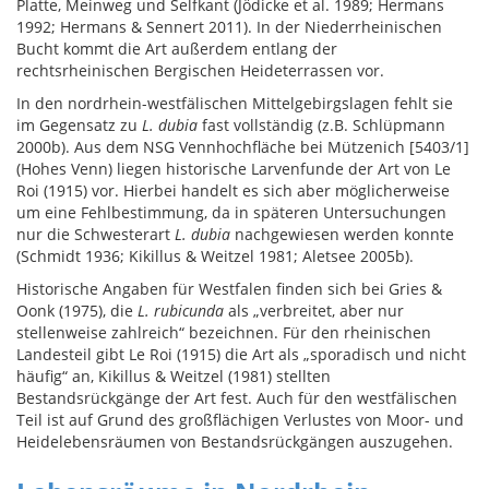
Platte, Meinweg und Selfkant (Jödicke et al. 1989; Hermans
1992; Hermans & Sennert 2011). In der Niederrheinischen
Bucht kommt die Art außerdem entlang der
rechtsrheinischen Bergischen Heideterrassen vor.
In den nordrhein-westfälischen Mittelgebirgslagen fehlt sie
im Gegensatz zu
L. dubia
fast vollständig (z.B. Schlüpmann
2000b). Aus dem NSG Vennhochfläche bei Mützenich [5403/1]
(Hohes Venn) liegen historische Larvenfunde der Art von Le
Roi (1915) vor. Hierbei handelt es sich aber möglicherweise
um eine Fehlbestimmung, da in späteren Untersuchungen
nur die Schwesterart
L. dubia
nachgewiesen werden konnte
(Schmidt 1936; Kikillus & Weitzel 1981; Aletsee 2005b).
Historische Angaben für Westfalen finden sich bei Gries &
Oonk (1975), die
L. rubicunda
als „verbreitet, aber nur
stellenweise zahlreich“ bezeichnen. Für den rheinischen
Landesteil gibt Le Roi (1915) die Art als „sporadisch und nicht
häufig“ an, Kikillus & Weitzel (1981) stellten
Bestandsrückgänge der Art fest. Auch für den westfälischen
Teil ist auf Grund des großflächigen Verlustes von Moor- und
Heidelebensräumen von Bestandsrückgängen auszugehen.