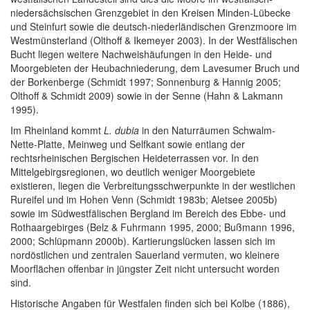
niedersächsischen Grenzgebiet in den Kreisen Minden-Lübecke
und Steinfurt sowie die deutsch-niederländischen Grenzmoore im
Westmünsterland (Olthoff & Ikemeyer 2003). In der Westfälischen
Bucht liegen weitere Nachweishäufungen in den Heide- und
Moorgebieten der Heubachniederung, dem Lavesumer Bruch und
der Borkenberge (Schmidt 1997; Sonnenburg & Hannig 2005;
Olthoff & Schmidt 2009) sowie in der Senne (Hahn & Lakmann
1995).
Im Rheinland kommt
L. dubia
in den Naturräumen Schwalm-
Nette-Platte, Meinweg und Selfkant sowie entlang der
rechtsrheinischen Bergischen Heideterrassen vor. In den
Mittelgebirgsregionen, wo deutlich weniger Moorgebiete
existieren, liegen die Verbreitungsschwerpunkte in der westlichen
Rureifel und im Hohen Venn (Schmidt 1983b; Aletsee 2005b)
sowie im Südwestfälischen Bergland im Bereich des Ebbe- und
Rothaargebirges (Belz & Fuhrmann 1995, 2000; Bußmann 1996,
2000; Schlüpmann 2000b). Kartierungslücken lassen sich im
nordöstlichen und zentralen Sauerland vermuten, wo kleinere
Moorflächen offenbar in jüngster Zeit nicht untersucht worden
sind.
Historische Angaben für Westfalen finden sich bei Kolbe (1886),