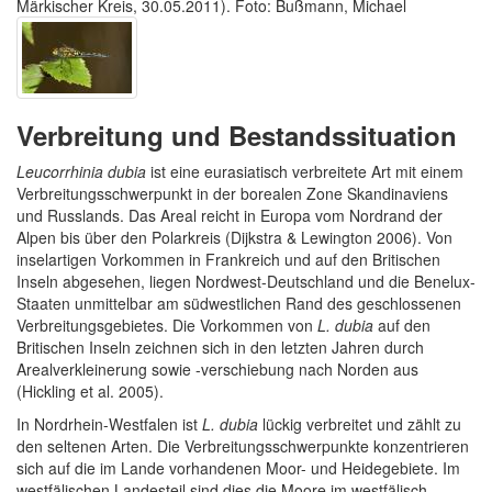
Märkischer Kreis, 30.05.2011). Foto: Bußmann, Michael
Verbreitung und Bestandssituation
Leucorrhinia dubia
ist eine eurasiatisch verbreitete Art mit einem
Verbreitungsschwerpunkt in der borealen Zone Skandinaviens
und Russlands. Das Areal reicht in Europa vom Nordrand der
Alpen bis über den Polarkreis (Dijkstra & Lewington 2006). Von
inselartigen Vorkommen in Frankreich und auf den Britischen
Inseln abgesehen, liegen Nordwest-Deutschland und die Benelux-
Staaten unmittelbar am südwestlichen Rand des geschlossenen
Verbreitungsgebietes. Die Vorkommen von
L. dubia
auf den
Britischen Inseln zeichnen sich in den letzten Jahren durch
Arealverkleinerung sowie -verschiebung nach Norden aus
(Hickling et al. 2005).
In Nordrhein-Westfalen ist
L. dubia
lückig verbreitet und zählt zu
den seltenen Arten. Die Verbreitungsschwerpunkte konzentrieren
sich auf die im Lande vorhandenen Moor- und Heidegebiete. Im
westfälischen Landesteil sind dies die Moore im westfälisch-