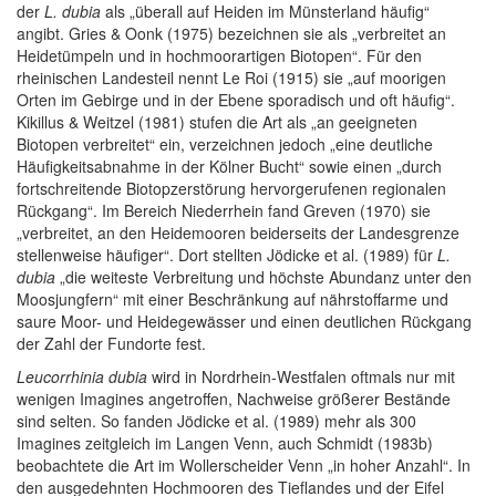
der
L. dubia
als „überall auf Heiden im Münsterland häufig“
angibt. Gries & Oonk (1975) bezeichnen sie als „verbreitet an
Heidetümpeln und in hochmoorartigen Biotopen“. Für den
rheinischen Landesteil nennt Le Roi (1915) sie „auf moorigen
Orten im Gebirge und in der Ebene sporadisch und oft häufig“.
Kikillus & Weitzel (1981) stufen die Art als „an geeigneten
Biotopen verbreitet“ ein, verzeichnen jedoch „eine deutliche
Häufigkeitsabnahme in der Kölner Bucht“ sowie einen „durch
fortschreitende Biotopzerstörung hervorgerufenen regionalen
Rückgang“. Im Bereich Niederrhein fand Greven (1970) sie
„verbreitet, an den Heidemooren beiderseits der Landesgrenze
stellenweise häufiger“. Dort stellten Jödicke et al. (1989) für
L.
dubia
„die weiteste Verbreitung und höchste Abundanz unter den
Moosjungfern“ mit einer Beschränkung auf nährstoffarme und
saure Moor- und Heidegewässer und einen deutlichen Rückgang
der Zahl der Fundorte fest.
Leucorrhinia dubia
wird in Nordrhein-Westfalen oftmals nur mit
wenigen Imagines angetroffen, Nachweise größerer Bestände
sind selten. So fanden Jödicke et al. (1989) mehr als 300
Imagines zeitgleich im Langen Venn, auch Schmidt (1983b)
beobachtete die Art im Wollerscheider Venn „in hoher Anzahl“. In
den ausgedehnten Hochmooren des Tieflandes und der Eifel