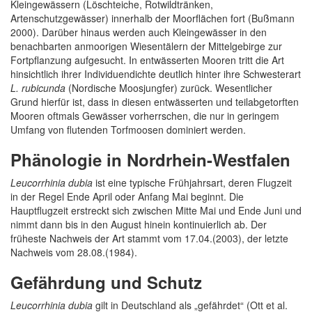
Kleingewässern (Löschteiche, Rotwildtränken,
Artenschutzgewässer) innerhalb der Moorflächen fort (Bußmann
2000). Darüber hinaus werden auch Kleingewässer in den
benachbarten anmoorigen Wiesentälern der Mittelgebirge zur
Fortpflanzung aufgesucht. In entwässerten Mooren tritt die Art
hinsichtlich ihrer Individuendichte deutlich hinter ihre Schwesterart
L. rubicunda
(Nordische Moosjungfer) zurück. Wesentlicher
Grund hierfür ist, dass in diesen entwässerten und teilabgetorften
Mooren oftmals Gewässer vorherrschen, die nur in geringem
Umfang von flutenden Torfmoosen dominiert werden.
Phänologie in Nordrhein-Westfalen
Leucorrhinia dubia
ist eine typische Frühjahrsart, deren Flugzeit
in der Regel Ende April oder Anfang Mai beginnt. Die
Hauptflugzeit erstreckt sich zwischen Mitte Mai und Ende Juni und
nimmt dann bis in den August hinein kontinuierlich ab. Der
früheste Nachweis der Art stammt vom 17.04.(2003), der letzte
Nachweis vom 28.08.(1984).
Gefährdung und Schutz
Leucorrhinia dubia
gilt in Deutschland als „gefährdet“ (Ott et al.