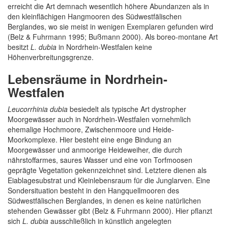
erreicht die Art demnach wesentlich höhere Abundanzen als in
den kleinflächigen Hangmooren des Südwestfälischen
Berglandes, wo sie meist in wenigen Exemplaren gefunden wird
(Belz & Fuhrmann 1995; Bußmann 2000). Als boreo-montane Art
besitzt
L. dubia
in Nordrhein-Westfalen keine
Höhenverbreitungsgrenze.
Lebensräume in Nordrhein-
Westfalen
Leucorrhinia dubia
besiedelt als typische Art dystropher
Moorgewässer auch in Nordrhein-Westfalen vornehmlich
ehemalige Hochmoore, Zwischenmoore und Heide-
Moorkomplexe. Hier besteht eine enge Bindung an
Moorgewässer und anmoorige Heideweiher, die durch
nährstoffarmes, saures Wasser und eine von Torfmoosen
geprägte Vegetation gekennzeichnet sind. Letztere dienen als
Eiablagesubstrat und Kleinlebensraum für die Junglarven. Eine
Sondersituation besteht in den Hangquellmooren des
Südwestfälischen Berglandes, in denen es keine natürlichen
stehenden Gewässer gibt (Belz & Fuhrmann 2000). Hier pflanzt
sich
L. dubia
ausschließlich in künstlich angelegten