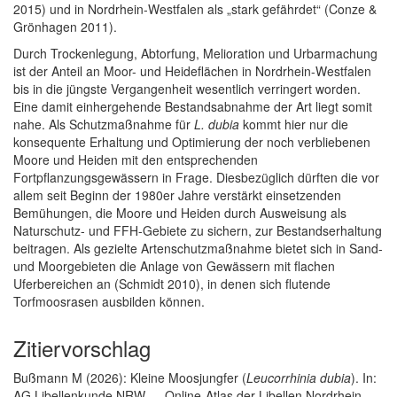
2015) und in Nordrhein-Westfalen als „stark gefährdet“ (Conze &
Grönhagen 2011).
Durch Trockenlegung, Abtorfung, Melioration und Urbarmachung
ist der Anteil an Moor- und Heideflächen in Nordrhein-Westfalen
bis in die jüngste Vergangenheit wesentlich verringert worden.
Eine damit einhergehende Bestandsabnahme der Art liegt somit
nahe. Als Schutzmaßnahme für
L. dubia
kommt hier nur die
konsequente Erhaltung und Optimierung der noch verbliebenen
Moore und Heiden mit den entsprechenden
Fortpflanzungsgewässern in Frage. Diesbezüglich dürften die vor
allem seit Beginn der 1980er Jahre verstärkt einsetzenden
Bemühungen, die Moore und Heiden durch Ausweisung als
Naturschutz- und FFH-Gebiete zu sichern, zur Bestandserhaltung
beitragen. Als gezielte Artenschutzmaßnahme bietet sich in Sand-
und Moorgebieten die Anlage von Gewässern mit flachen
Uferbereichen an (Schmidt 2010), in denen sich flutende
Torfmoosrasen ausbilden können.
Zitiervorschlag
Bußmann M (2026): Kleine Moosjungfer (
Leucorrhinia dubia
). In:
AG Libellenkunde NRW — Online-Atlas der Libellen Nordrhein-