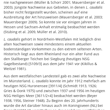
nie nachgewiesen (Müller & Schorr 2001; Mauersberger et al.
2003). Jüngste Nachweise aus Gebieten, in denen
L. caudalis
bisher nicht festgestellt wurden, scheinen auf eine
Ausbreitung der Art hinzuweisen (Mauersberger et al. 2003;
Mauersberger 2009). So konnte sie vor einigen Jahren in
Hessen und Sachsen-Anhalt erstmalig beobachtet werden
(Stübing et al. 2009, Müller et al. 2010).
L. caudalis
gehört in Nordrhein-Westfalen mit lediglich drei
alten Nachweisen sowie mindestens einem aktuellen
bodenständigen Vorkommen zu den extrem seltenen Arten.
Historisch liegt aus dem Rheinland nur ein alter Fund aus
den Stallberger Teichen bei Siegburg (heutiges NSG
Gagelbestand) [5109/3] aus dem Jahr 1941 vor (Kikillus &
Weitzel 1981).
Aus dem westfälischen Landesteil gab es zwei alte Nachweise
im Münsterland.
L. caudalis
konnte im Jahr 1912 mehrfach am
heutigen NSG Huronensee [3911/4] (Schmidt 1913, 1926;
Gries & Oonk 1975) und zwischen 1937 und 1956 im heutigen
NSG Heiliges Meer [3611/2+4] beobachtet werden (Beyer
1938, 1956, Steiner 1948). Zu Beginn des 20. Jahrhunderts
wurde die Art darüber hinaus auch im Koningsveen (NL) bei