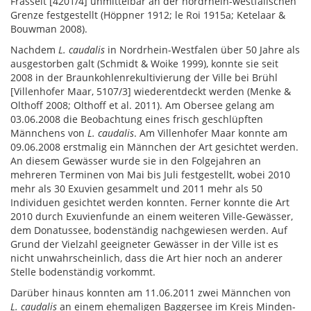
Frasselt [4201/4] unmittelbar an der nordrhein-westfälischen
Grenze festgestellt (Höppner 1912; le Roi 1915a; Ketelaar &
Bouwman 2008).
Nachdem
L. caudalis
in Nordrhein-Westfalen über 50 Jahre als
ausgestorben galt (Schmidt & Woike 1999), konnte sie seit
2008 in der Braunkohlenrekultivierung der Ville bei Brühl
[Villenhofer Maar, 5107/3] wiederentdeckt werden (Menke &
Olthoff 2008; Olthoff et al. 2011). Am Obersee gelang am
03.06.2008 die Beobachtung eines frisch geschlüpften
Männchens von
L. caudalis
. Am Villenhofer Maar konnte am
09.06.2008 erstmalig ein Männchen der Art gesichtet werden.
An diesem Gewässer wurde sie in den Folgejahren an
mehreren Terminen von Mai bis Juli festgestellt, wobei 2010
mehr als 30 Exuvien gesammelt und 2011 mehr als 50
Individuen gesichtet werden konnten. Ferner konnte die Art
2010 durch Exuvienfunde an einem weiteren Ville-Gewässer,
dem Donatussee, bodenständig nachgewiesen werden. Auf
Grund der Vielzahl geeigneter Gewässer in der Ville ist es
nicht unwahrscheinlich, dass die Art hier noch an anderer
Stelle bodenständig vorkommt.
Darüber hinaus konnten am 11.06.2011 zwei Männchen von
L. caudalis
an einem ehemaligen Baggersee im Kreis Minden-