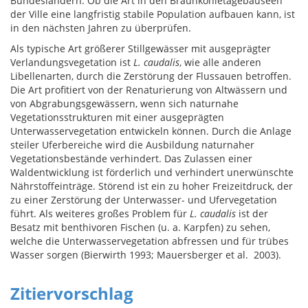
Bundesländern. Ob die Art in den Braunkohletagebauseen
der Ville eine langfristig stabile Population aufbauen kann, ist
in den nächsten Jahren zu überprüfen.
Als typische Art größerer Stillgewässer mit ausgeprägter
Verlandungsvegetation ist
L. caudalis
, wie alle anderen
Libellenarten, durch die Zerstörung der Flussauen betroffen.
Die Art profitiert von der Renaturierung von Altwässern und
von Abgrabungsgewässern, wenn sich naturnahe
Vegetationsstrukturen mit einer ausgeprägten
Unterwasservegetation entwickeln können. Durch die Anlage
steiler Uferbereiche wird die Ausbildung naturnaher
Vegetationsbestände verhindert. Das Zulassen einer
Waldentwicklung ist förderlich und verhindert unerwünschte
Nährstoffeinträge. Störend ist ein zu hoher Freizeitdruck, der
zu einer Zerstörung der Unterwasser- und Ufervegetation
führt. Als weiteres großes Problem für
L. caudalis
ist der
Besatz mit benthivoren Fischen (u. a. Karpfen) zu sehen,
welche die Unterwasservegetation abfressen und für trübes
Wasser sorgen (Bierwirth 1993; Mauersberger et al. 2003).
Zitiervorschlag