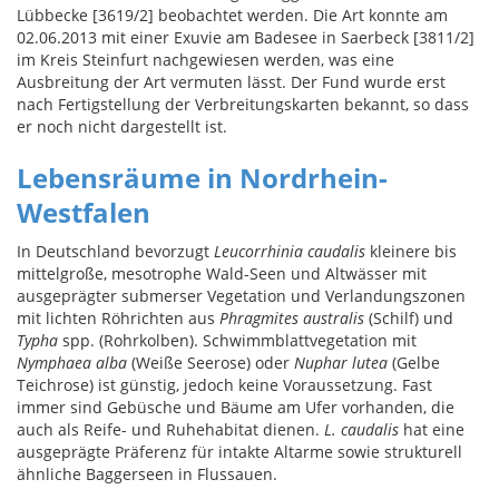
Lübbecke [3619/2] beobachtet werden. Die Art konnte am
02.06.2013 mit einer Exuvie am Badesee in Saerbeck [3811/2]
im Kreis Steinfurt nachgewiesen werden, was eine
Ausbreitung der Art vermuten lässt. Der Fund wurde erst
nach Fertigstellung der Verbreitungskarten bekannt, so dass
er noch nicht dargestellt ist.
Lebensräume in Nordrhein-
Westfalen
In Deutschland bevorzugt
Leucorrhinia caudalis
kleinere bis
mittelgroße, mesotrophe Wald-Seen und Altwässer mit
ausgeprägter submerser Vegetation und Verlandungszonen
mit lichten Röhrichten aus
Phragmites australis
(Schilf) und
Typha
spp. (Rohrkolben). Schwimmblattvegetation mit
Nymphaea alba
(Weiße Seerose) oder
Nuphar lutea
(Gelbe
Teichrose) ist günstig, jedoch keine Voraussetzung. Fast
immer sind Gebüsche und Bäume am Ufer vorhanden, die
auch als Reife- und Ruhehabitat dienen.
L. caudalis
hat eine
ausgeprägte Präferenz für intakte Altarme sowie strukturell
ähnliche Baggerseen in Flussauen.