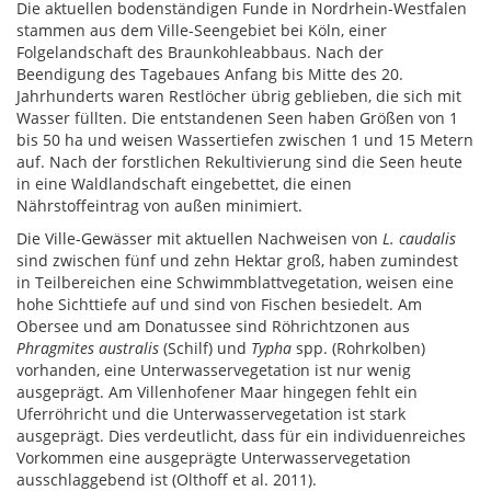
Die aktuellen bodenständigen Funde in Nordrhein-Westfalen
stammen aus dem Ville-Seengebiet bei Köln, einer
Folgelandschaft des Braunkohleabbaus. Nach der
Beendigung des Tagebaues Anfang bis Mitte des 20.
Jahrhunderts waren Restlöcher übrig geblieben, die sich mit
Wasser füllten. Die entstandenen Seen haben Größen von 1
bis 50 ha und weisen Wassertiefen zwischen 1 und 15 Metern
auf. Nach der forstlichen Rekultivierung sind die Seen heute
in eine Waldlandschaft eingebettet, die einen
Nährstoffeintrag von außen minimiert.
Die Ville-Gewässer mit aktuellen Nachweisen von
L. caudalis
sind zwischen fünf und zehn Hektar groß, haben zumindest
in Teilbereichen eine Schwimmblattvegetation, weisen eine
hohe Sichttiefe auf und sind von Fischen besiedelt. Am
Obersee und am Donatussee sind Röhrichtzonen aus
Phragmites australis
(Schilf) und
Typha
spp. (Rohrkolben)
vorhanden, eine Unterwasservegetation ist nur wenig
ausgeprägt. Am Villenhofener Maar hingegen fehlt ein
Uferröhricht und die Unterwasservegetation ist stark
ausgeprägt. Dies verdeutlicht, dass für ein individuenreiches
Vorkommen eine ausgeprägte Unterwasservegetation
ausschlaggebend ist (Olthoff et al. 2011).