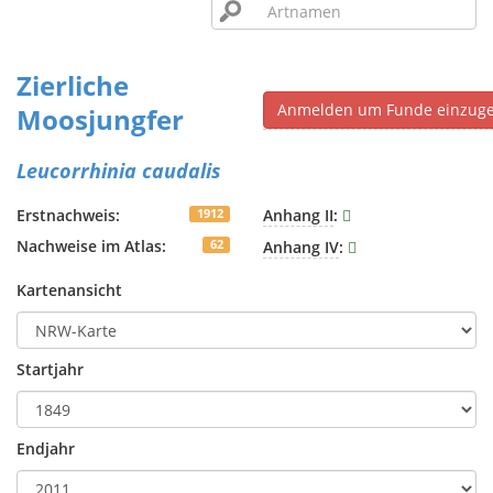
Zierliche
Anmelden um Funde einzug
Moosjungfer
Leucorrhinia caudalis
Erstnachweis:
Anhang II
:
1912
Nachweise im Atlas:
Anhang IV
:
62
Kartenansicht
Startjahr
Endjahr