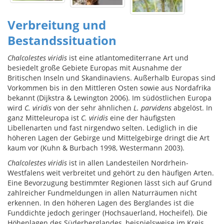
Verbreitung und
Bestandssituation
Chalcolestes viridis
ist eine atlantomediterrane Art und
besiedelt große Gebiete Europas mit Ausnahme der
Britischen Inseln und Skandinaviens. Außerhalb Europas sind
Vorkommen bis in den Mittleren Osten sowie aus Nordafrika
bekannt (Dijkstra & Lewington 2006). Im südöstlichen Europa
wird
C. viridis
von der sehr ähnlichen
L. parvidens
abgelöst. In
ganz Mitteleuropa ist
C. viridis
eine der häufigsten
Libellenarten und fast nirgendwo selten. Lediglich in die
höheren Lagen der Gebirge und Mittelgebirge dringt die Art
kaum vor (Kuhn & Burbach 1998, Westermann 2003).
Chalcolestes viridis
ist in allen Landesteilen Nordrhein-
Westfalens weit verbreitet und gehört zu den häufigen Arten.
Eine Bevorzugung bestimmter Regionen lässt sich auf Grund
zahlreicher Fundmeldungen in allen Naturräumen nicht
erkennen. In den höheren Lagen des Berglandes ist die
Funddichte jedoch geringer (Hochsauerland, Hocheifel). Die
Höhenlagen des Süderberglandes, beispielsweise im Kreis