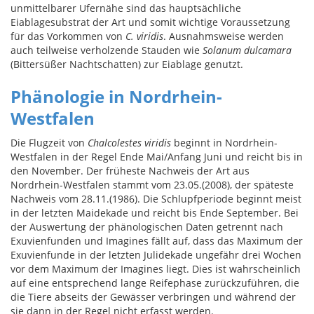
unmittelbarer Ufernähe sind das hauptsächliche
Eiablagesubstrat der Art und somit wichtige Voraussetzung
für das Vorkommen von
C. viridis
. Ausnahmsweise werden
auch teilweise verholzende Stauden wie
Solanum dulcamara
(Bittersüßer Nachtschatten) zur Eiablage genutzt.
Phänologie in Nordrhein-
Westfalen
Die Flugzeit von
Chalcolestes viridis
beginnt in Nordrhein-
Westfalen in der Regel Ende Mai/Anfang Juni und reicht bis in
den November. Der früheste Nachweis der Art aus
Nordrhein-Westfalen stammt vom 23.05.(2008), der späteste
Nachweis vom 28.11.(1986). Die Schlupfperiode beginnt meist
in der letzten Maidekade und reicht bis Ende September. Bei
der Auswertung der phänologischen Daten getrennt nach
Exuvienfunden und Imagines fällt auf, dass das Maximum der
Exuvienfunde in der letzten Julidekade ungefähr drei Wochen
vor dem Maximum der Imagines liegt. Dies ist wahrscheinlich
auf eine entsprechend lange Reifephase zurückzuführen, die
die Tiere abseits der Gewässer verbringen und während der
sie dann in der Regel nicht erfasst werden.