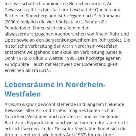
forstwirtschaftlich dominierten Bereichen zurück. An
Gewässern gibt es hier fast nur beschattete Quellen und
Bäche. Im Süderbergland ist
I. elegans
nach Schlüpmann
(2000b) lediglich die vierthäufigste Art. Sehr große
Populationen finden sich vor allem in den
altwasserdurchzogenen Auenbereichen von Rhein, Ruhr und
Lippe sowie an den Bergsenkungsweihern im Ruhrgebiet. Die
historische Verbreitung der Art in Nordrhein-Westfalen
entspricht weitgehend der aktuellen Verbreitung (Gries &
Oonk 1975; Kikillus & Weitzel 1989). Die höchstgelegenen
Fundpunkte – auch mit Nachweis der Bodenständigkeit –
erreichen 600 m ü.NN.
Lebensräume in Nordrhein-
Westfalen
Ischnura elegans
bewohnt stehende und langsam fließende
Gewässer aller Art und Größe. Imagines halten sich in
Nordrhein-Westfalen auch an Ufern schneller fließender
Bäche auf, Reproduktionsnachweise konnten dort aber nicht
erbracht werden. In der Flussufer-Vegetation findet sich die
Art nur vereinzelt, wie bereits Ant (1967) für die Lippe