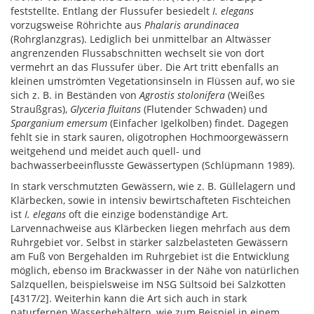
feststellte. Entlang der Flussufer besiedelt
I. elegans
vorzugsweise Röhrichte aus
Phalaris arundinacea
(Rohrglanzgras). Lediglich bei unmittelbar an Altwässer
angrenzenden Flussabschnitten wechselt sie von dort
vermehrt an das Flussufer über. Die Art tritt ebenfalls an
kleinen umströmten Vegetationsinseln in Flüssen auf, wo sie
sich z. B. in Beständen von
Agrostis stolonifera
(Weißes
Straußgras),
Glyceria fluitans
(Flutender Schwaden) und
Sparganium emersum
(Einfacher Igelkolben) findet. Dagegen
fehlt sie in stark sauren, oligotrophen Hochmoorgewässern
weitgehend und meidet auch quell- und
bachwasserbeeinflusste Gewässertypen (Schlüpmann 1989).
In stark verschmutzten Gewässern, wie z. B. Güllelagern und
Klärbecken, sowie in intensiv bewirtschafteten Fischteichen
ist
I. elegans
oft die einzige bodenständige Art.
Larvennachweise aus Klärbecken liegen mehrfach aus dem
Ruhrgebiet vor. Selbst in stärker salzbelasteten Gewässern
am Fuß von Bergehalden im Ruhrgebiet ist die Entwicklung
möglich, ebenso im Brackwasser in der Nähe von natürlichen
Salzquellen, beispielsweise im NSG Sültsoid bei Salzkotten
[4317/2]. Weiterhin kann die Art sich auch in stark
naturfernen Wasserbehältern, wie zum Beispiel in einem