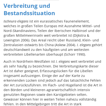
Verbreitung und
Bestandssituation
Ischnura elegans
ist ein eurasiatisches Faunenelement,
welches in großen Teilen Europas mit Ausnahme Mittel- und
Nord-Skandinaviens, Teilen der Iberischen Halbinsel und der
großen Mittelmeerinseln weit verbreitet ist (Dijkstra &
Lewington 2006). Das Areal reicht über Russland, Klein- und
Zentralasien ostwärts bis China (Askew 2004).
I. elegans
gehört
deutschlandweit zu den häufigsten und am weitesten
verbreiteten Libellenarten überhaupt (Schorr 1990).
Auch in Nordrhein-Westfalen ist
I. elegans
weit verbreitet und
als sehr häufig zu bezeichnen. Die Verbreitungskarte dieser
Art ist daher geeignet, Erfassungslücken für die Libellen
insgesamt aufzuzeigen. Einige der auf der Karte zu
erkennenden Lücken sind jedoch auf das tatsächliche Fehlen
der Art zurückzuführen. Im Flach- und Hügelland ist die Art in
den Börden und kleineren agrarwirtschaftlich intensiv
genutzten Regionen sowie den Karstgebieten selten.
Gewässer können hier in weiten Teilen nahezu vollständig
fehlen. In den Mittelgebirgen tritt die Art in stark