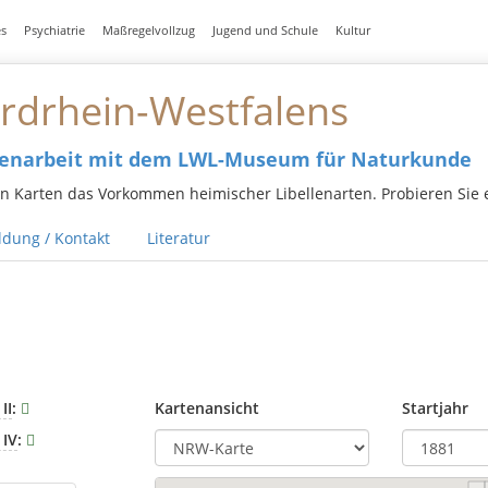
es
Psychiatrie
Maßregelvollzug
Jugend und Schule
Kultur
ordrhein-Westfalens
menarbeit mit dem LWL-Museum für Naturkunde
en Karten das Vorkommen heimischer Libellenarten. Probieren Sie 
dung / Kontakt
Literatur
II
:
Kartenansicht
Startjahr
 IV
: