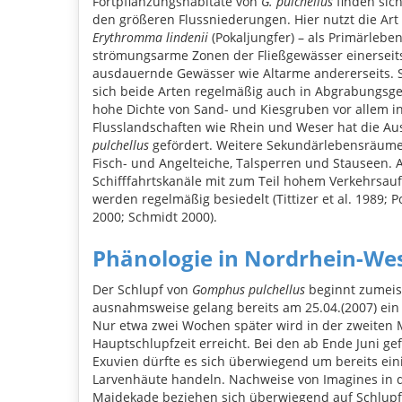
Fortpflanzungshabitate von
G. pulchellus
finden sich
den größeren Flussniederungen. Hier nutzt die Art 
Erythromma lindenii
(Pokaljungfer) – als Primärleb
strömungsarme Zonen der Fließgewässer einerseits
ausdauernde Gewässer wie Altarme andererseits. 
sich beide Arten regelmäßig auch in Abgrabungsg
hohe Dichte von Sand- und Kiesgruben vor allem i
Flusslandschaften wie Rhein und Weser hat die A
pulchellus
gefördert. Weitere Sekundärlebensräume 
Fisch- und Angelteiche, Talsperren und Stauseen. 
Schifffahrtskanäle mit zum Teil hohem Verkehrsa
werden regelmäßig besiedelt (Tittizer et al. 1989; P
2000; Schmidt 2000).
Phänologie in Nordrhein-We
Der Schlupf von
Gomphus pulchellus
beginnt zumeis
ausnahmsweise gelang bereits am 25.04.(2007) ein
Nur etwa zwei Wochen später wird in der zweiten 
Hauptschlupfzeit erreicht. Bei den ab Ende Juni g
Exuvien dürfte es sich überwiegend um bereits ein
Larvenhäute handeln. Nachweise von Imagines in d
Maidekade beziehen sich überwiegend auf Schlup