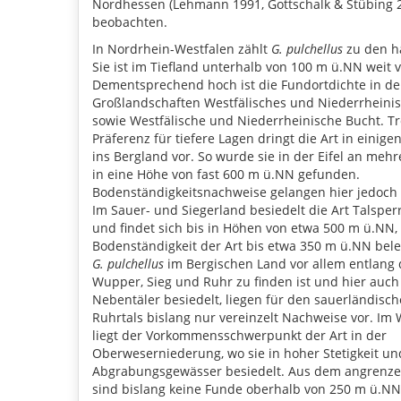
Nordhessen (Lehmann 1991, Gottschalk & Stübing 
beobachten.
In Nordrhein-Westfalen zählt
G. pulchellus
zu den hä
Sie ist im Tiefland unterhalb von 100 m ü.NN weit v
Dementsprechend hoch ist die Fundortdichte in d
Großlandschaften Westfälisches und Niederrheinis
sowie Westfälische und Niederrheinische Bucht. Tr
Präferenz für tiefere Lagen dringt die Art in einig
ins Bergland vor. So wurde sie in der Eifel an mehr
in eine Höhe von fast 600 m ü.NN gefunden.
Bodenständigkeitsnachweise gelangen hier jedoch b
Im Sauer- und Siegerland besiedelt die Art Talspe
und findet sich bis in Höhen von etwa 500 m ü.NN,
Bodenständigkeit der Art bis etwa 350 m ü.NN bele
G. pulchellus
im Bergischen Land vor allem entlang 
Wupper, Sieg und Ruhr zu finden ist und hier auch
Nebentäler besiedelt, liegen für den sauerländisch
Ruhrtals bislang nur vereinzelt Nachweise vor. Im
liegt der Vorkommensschwerpunkt der Art in der
Oberweserniederung, wo sie in hoher Stetigkeit u
Abgrabungsgewässer besiedelt. Aus dem angrenz
sind bislang keine Funde oberhalb von 250 m ü.NN