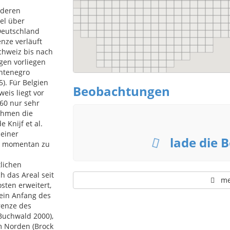
 deren
el über
Deutschland
enze verläuft
chweiz bis nach
gen vorliegen
ontenegro
). Für Belgien
Beobachtungen
weis liegt vor
60 nur sehr
ahmen die
 Knijf et al.
einer
lade die B
e momentan zu
lichen
h das Areal seit
meh
sten erweitert,
hein Anfang des
renze des
Buchwald 2000),
im Norden (Brock