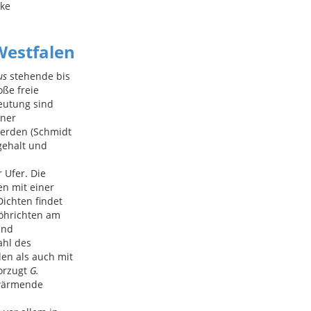
rke
Westfalen
us
stehende bis
ße freie
eutung sind
iner
werden (Schmidt
gehalt und
 Ufer. Die
en mit einer
Dichten findet
Röhrichten am
and
ahl des
en als auch mit
vorzugt
G.
rwärmende