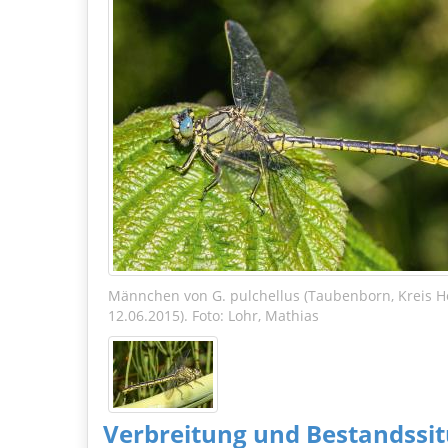
Männchen von G. pulchellus (Taubenborn, Kreis Hö
12.06.2015). Foto: Lohr, Mathias
Verbreitung und Bestandssit