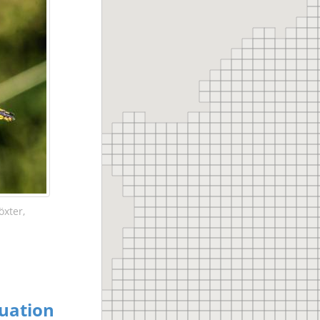
xter,
uation