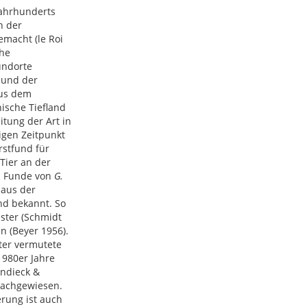
Jahrhunderts
n der
macht (le Roi
che
undorte
 und der
aus dem
ische Tiefland
itung der Art in
igen Zeitpunkt
rstfund für
Tier an der
en Funde von
G.
 aus der
nd bekannt. So
ster (Schmidt
n (Beyer 1956).
er vermutete
1980er Jahre
ndieck &
nachgewiesen.
rung ist auch