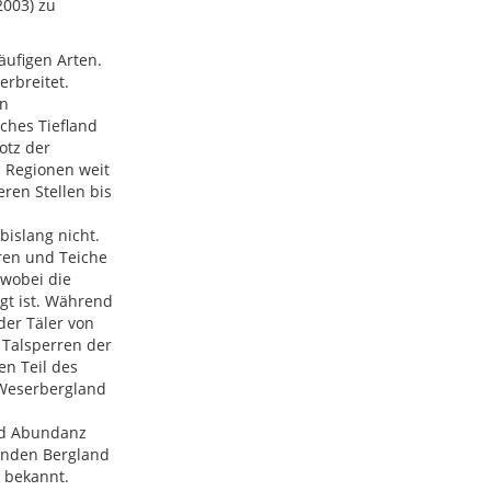
2003) zu
ufigen Arten.
erbreitet.
en
ches Tiefland
otz der
en Regionen weit
eren Stellen bis
islang nicht.
rren und Teiche
 wobei die
gt ist. Während
der Täler von
 Talsperren der
en Teil des
 Weserbergland
nd Abundanz
enden Bergland
 bekannt.