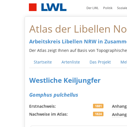
Der LWL
Politik
Sozial
Atlas der Libellen N
Arbeitskreis Libellen NRW in Zusam
Der Atlas zeigt Ihnen auf Basis von Topographisch
Startseite
Artenliste
Das Projekt
Mel
Westliche Keiljungfer
Gomphus pulchellus
Erstnachweis:
Anhang 
1881
Nachweise im Atlas:
Anhang
1824