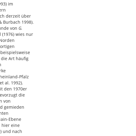
993) im
ern
ich derzeit über
& Burbach 1998).
Funde von
G.
 (1976) wies nur
 Norden
dortigen
 beispielsweise
die Art häufig
m
rke
heinland-Pfalz
et al. 1992).
it den 1970er
evorzugt die
n von
nd gemieden
nnten
Main-Ebene
 hier eine
0) und nach