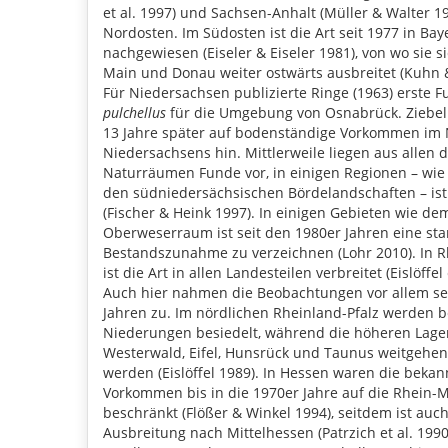
et al. 1997) und Sachsen-Anhalt (Müller & Walter 1
Nordosten. Im Südosten ist die Art seit 1977 in Bay
nachgewiesen (Eiseler & Eiseler 1981), von wo sie s
Main und Donau weiter ostwärts ausbreitet (Kuhn 
Für Niedersachsen publizierte Ringe (1963) erste 
pulchellus
für die Umgebung von Osnabrück. Ziebell
13 Jahre später auf bodenständige Vorkommen im
Niedersachsens hin. Mittlerweile liegen aus allen 
Naturräumen Funde vor, in einigen Regionen – wie
den südniedersächsischen Bördelandschaften – ist 
(Fischer & Heink 1997). In einigen Gebieten wie de
Oberweserraum ist seit den 1980er Jahren eine sta
Bestandszunahme zu verzeichnen (Lohr 2010). In R
ist die Art in allen Landesteilen verbreitet (Eislöffel 
Auch hier nahmen die Beobachtungen vor allem se
Jahren zu. Im nördlichen Rheinland-Pfalz werden b
Niederungen besiedelt, während die höheren Lage
Westerwald, Eifel, Hunsrück und Taunus weitgehe
werden (Eislöffel 1989). In Hessen waren die beka
Vorkommen bis in die 1970er Jahre auf die Rhein-
beschränkt (Flößer & Winkel 1994), seitdem ist auch
Ausbreitung nach Mittelhessen (Patrzich et al. 199