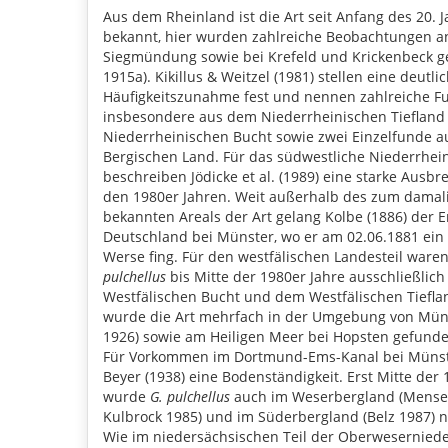
Aus dem Rheinland ist die Art seit Anfang des 20. 
bekannt, hier wurden zahlreiche Beobachtungen a
Siegmündung sowie bei Krefeld und Krickenbeck ge
1915a). Kikillus & Weitzel (1981) stellen eine deutli
Häufigkeitszunahme fest und nennen zahlreiche F
insbesondere aus dem Niederrheinischen Tiefland
Niederrheinischen Bucht sowie zwei Einzelfunde 
Bergischen Land. Für das südwestliche Niederrhein
beschreiben Jödicke et al. (1989) eine starke Ausbre
den 1980er Jahren. Weit außerhalb des zum damal
bekannten Areals der Art gelang Kolbe (1886) der E
Deutschland bei Münster, wo er am 02.06.1881 ein 
Werse fing. Für den westfälischen Landesteil war
pulchellus
bis Mitte der 1980er Jahre ausschließlich
Westfälischen Bucht und dem Westfälischen Tiefla
wurde die Art mehrfach in der Umgebung von Mün
1926) sowie am Heiligen Meer bei Hopsten gefunde
Für Vorkommen im Dortmund-Ems-Kanal bei Münst
Beyer (1938) eine Bodenständigkeit. Erst Mitte der 
wurde
G. pulchellus
auch im Weserbergland (Mense
Kulbrock 1985) und im Süderbergland (Belz 1987) 
Wie im niedersächsischen Teil der Oberweserniede