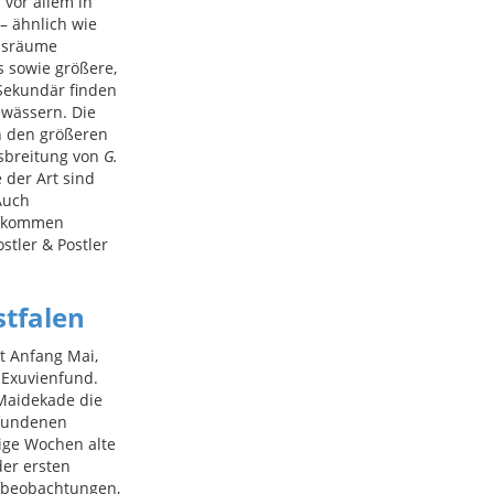
 vor allem in
– ähnlich wie
ensräume
 sowie größere,
Sekundär finden
ewässern. Die
n den größeren
usbreitung von
G.
der Art sind
Auch
ufkommen
ostler & Postler
stfalen
t Anfang Mai,
 Exuvienfund.
Maidekade die
efundenen
ige Wochen alte
er ersten
fbeobachtungen,