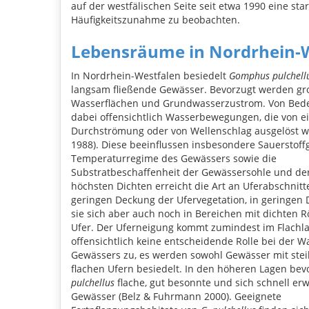
auf der westfälischen Seite seit etwa 1990 eine sta
Häufigkeitszunahme zu beobachten.
Lebensräume in Nordrhein-
In Nordrhein-Westfalen besiedelt
Gomphus pulchell
langsam fließende Gewässer. Bevorzugt werden gro
Wasserflächen und Grundwasserzustrom. Von Bed
dabei offensichtlich Wasserbewegungen, die von e
Durchströmung oder von Wellenschlag ausgelöst 
1988). Diese beeinflussen insbesondere Sauerstoff
Temperaturregime des Gewässers sowie die
Substratbeschaffenheit der Gewässersohle und der
höchsten Dichten erreicht die Art an Uferabschnitt
geringen Deckung der Ufervegetation, in geringen 
sie sich aber auch noch in Bereichen mit dichten 
Ufer. Der Uferneigung kommt zumindest im Flachl
offensichtlich keine entscheidende Rolle bei der W
Gewässers zu, es werden sowohl Gewässer mit steil
flachen Ufern besiedelt. In den höheren Lagen be
pulchellus
flache, gut besonnte und sich schnell e
Gewässer (Belz & Fuhrmann 2000). Geeignete