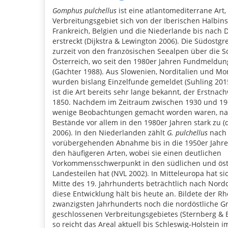
Gomphus pulchellus
ist eine atlantomediterrane Art,
Verbreitungsgebiet sich von der Iberischen Halbins
Frankreich, Belgien und die Niederlande bis nach 
erstreckt (Dijkstra & Lewington 2006). Die Südostgr
zurzeit von den französischen Seealpen über die S
Österreich, wo seit den 1980er Jahren Fundmeldun
(Gächter 1988). Aus Slowenien, Norditalien und M
wurden bislang Einzelfunde gemeldet (Suhling 2015
ist die Art bereits sehr lange bekannt, der Erstnach
1850. Nachdem im Zeitraum zwischen 1930 und 19
wenige Beobachtungen gemacht worden waren, n
Bestände vor allem in den 1980er Jahren stark zu (de
2006). In den Niederlanden zählt
G. pulchellus
nach 
vorübergehenden Abnahme bis in die 1950er Jahr
den häufigeren Arten, wobei sie einen deutlichen
Vorkommensschwerpunkt in den südlichen und öst
Landesteilen hat (NVL 2002). In Mitteleuropa hat sic
Mitte des 19. Jahrhunderts beträchtlich nach Nordo
diese Entwicklung hält bis heute an. Bildete der R
zwanzigsten Jahrhunderts noch die nordöstliche G
geschlossenen Verbreitungsgebietes (Sternberg & 
so reicht das Areal aktuell bis Schleswig-Holstein 