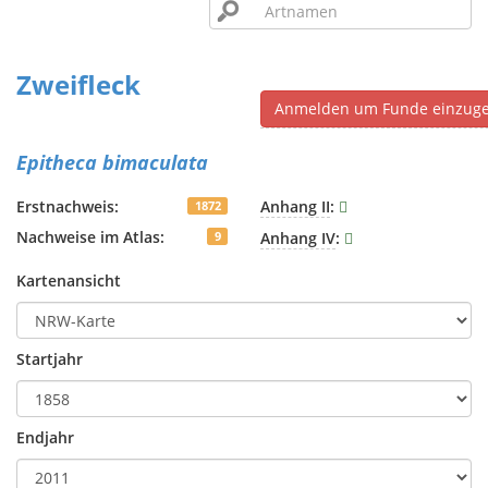
Zweifleck
Anmelden um Funde einzug
Epitheca bimaculata
Erstnachweis:
Anhang II
:
1872
Nachweise im Atlas:
Anhang IV
:
9
Kartenansicht
Startjahr
Endjahr