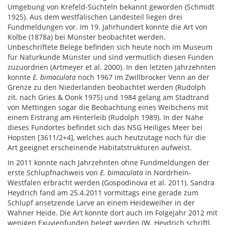
Umgebung von Krefeld-Süchteln bekannt geworden (Schmidt
1925). Aus dem westfälischen Landesteil liegen drei
Fundmeldungen vor. Im 19. Jahrhundert konnte die Art von
Kolbe (1878a) bei Münster beobachtet werden.
Unbeschriftete Belege befinden sich heute noch im Museum
für Naturkunde Münster und sind vermutlich diesen Funden
zuzuordnen (Artmeyer et al. 2000). In den letzten Jahrzehnten
konnte
E. bimaculata
noch 1967 im Zwillbrocker Venn an der
Grenze zu den Niederlanden beobachtet werden (Rudolph
zit. nach Gries & Oonk 1975) und 1984 gelang am Stadtrand
von Mettingen sogar die Beobachtung eines Weibchens mit
einem Eistrang am Hinterleib (Rudolph 1989). In der Nähe
dieses Fundortes befindet sich das NSG Heiliges Meer bei
Hopsten [3611/2+4], welches auch heutzutage noch für die
Art geeignet erscheinende Habitatstrukturen aufweist.
In 2011 konnte nach Jahrzehnten ohne Fundmeldungen der
erste Schlupfnachweis von
E. bimaculata
in Nordrhein-
Westfalen erbracht werden (Gospodinova et al. 2011). Sandra
Heydrich fand am 25.4.2011 vormittags eine gerade zum
Schlupf ansetzende Larve an einem Heideweiher in der
Wahner Heide. Die Art konnte dort auch im Folgejahr 2012 mit
wenigen Exuvienfunden belegt werden (W. Heydrich schriftl.