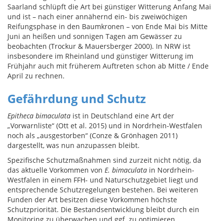
Saarland schlüpft die Art bei günstiger Witterung Anfang Mai
und ist – nach einer annähernd ein- bis zweiwöchigen
Reifungsphase in den Baumkronen – von Ende Mai bis Mitte
Juni an heißen und sonnigen Tagen am Gewässer zu
beobachten (Trockur & Mauersberger 2000). In NRW ist
insbesondere im Rheinland und günstiger Witterung im
Frühjahr auch mit früherem Auftreten schon ab Mitte / Ende
April zu rechnen.
Gefährdung und Schutz
Epitheca bimaculata
ist in Deutschland eine Art der
„Vorwarnliste“ (Ott et al. 2015) und in Nordrhein-Westfalen
noch als „ausgestorben“ (Conze & Grönhagen 2011)
dargestellt, was nun anzupassen bleibt.
Spezifische Schutzmaßnahmen sind zurzeit nicht nötig, da
das aktuelle Vorkommen von
E. bimaculata
in Nordrhein-
Westfalen in einem FFH- und Naturschutzgebiet liegt und
entsprechende Schutzregelungen bestehen. Bei weiteren
Funden der Art besitzen diese Vorkommen höchste
Schutzpriorität. Die Bestandsentwicklung bleibt durch ein
Monitoring zu überwachen und ggf. zu optimieren.