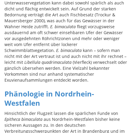
Unterwasservegetation kann dabei sowohl spärlich als auch
dicht und flächig entwickelt sein. Auf Grund der starken
Bedornung verträgt die Art auch Fischbesatz (Trockur &
Mauersberger 2000), was auch für das Gewässer in der
Wahner Heide zutrifft.
E. bimaculata
fliegt vorzugsweise
ausdauernd am oft schwer einsehbaren Ufer der Gewässer
vor ausgedehnten Röhrichtzonen und mehr oder weniger
weit vom Ufer entfernt über lockerer
Schwimmblattvegetation.
E. bimaculata
kann – sofern man
nicht mit der Art vertraut ist und auch nicht mit ihr rechnet –
leicht mit
Libellula quadrimaculata
(Vierfleck) verwechselt oder
gänzlich übersehen werden. Eine Vielzahl bekannter
Vorkommen sind nur anhand systematischer
Exuvienaufsammlungen entdeckt worden.
Phänologie in Nordrhein-
Westfalen
Hinsichtlich der Flugzeit lassen die spärlichen Funde von
Epitheca bimaculata
aus Nordrhein-Westfalen bisher keine
sicheren Aussagen zu. In den deutschen
Verbreitungsschwerpunkten der Art in Brandenburg und im