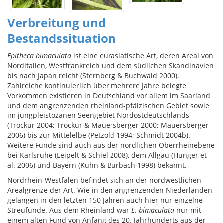
Verbreitung und
Bestandssituation
Epitheca bimaculata
ist eine eurasiatische Art, deren Areal von
Norditalien, Westfrankreich und dem südlichen Skandinavien
bis nach Japan reicht (Sternberg & Buchwald 2000).
Zahlreiche kontinuierlich über mehrere Jahre belegte
Vorkommen existieren in Deutschland vor allem im Saarland
und dem angrenzenden rheinland-pfälzischen Gebiet sowie
im jungpleistozänen Seengebiet Nordostdeutschlands
(Trockur 2004; Trockur & Mauersberger 2000; Mauersberger
2006) bis zur Mittelelbe (Petzold 1994; Schmidt 2004b).
Weitere Funde sind auch aus der nördlichen Oberrheinebene
bei Karlsruhe (Leipelt & Schiel 2008), dem Allgäu (Hunger et
al. 2006) und Bayern (Kuhn & Burbach 1998) bekannt.
Nordrhein-Westfalen befindet sich an der nordwestlichen
Arealgrenze der Art. Wie in den angrenzenden Niederlanden
gelangen in den letzten 150 Jahren auch hier nur einzelne
Streufunde. Aus dem Rheinland war
E. bimaculata
nur mit
einem alten Fund von Anfang des 20. Jahrhunderts aus der