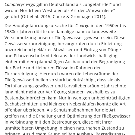
Calopteryx virgo
gilt in Deutschland als „ungefährdet“ und
wird in Nordrhein-Westfalen als Art der „Vorwarnliste“
geführt (Ott et al. 2015; Conze & Grönhagen 2011).
Die Hauptgefährdungsursache für
C. virgo
in den 1950er bis
1980er Jahren dürfte die damalige nahezu landesweite
Verschmutzung unserer Fließgewässer gewesen sein. Diese
Gewässerverunreinigung, hervorgerufen durch Einleitung
unzureichend geklärter Abwässer und Eintrag von Dünge-
und Pflanzenschutzmitteln aus der Landwirtschaft, ging
einher mit dem planmäßigen Ausbau und der Begradigung
der Bäche und kleineren Flüsse im Rahmen der
Flurbereinigung. Hierdurch waren die Lebensräume der
Fließgewässerlibellen so stark beeinträchtigt, dass sie als
Fortpflanzungsgewässer und Larvallebensräume Jahrzehnte
lang nicht mehr zur Verfügung standen, weshalb es zu
Bestandseinbrüchen kam. Nur in wenigen unbeeinträchtigten
Bachabschnitten und kleineren Nebenläufen konnte die Art
offenbar überleben. Als Schutzmaßnahmen für die Art
greifen nur die Erhaltung und Optimierung der Fließgewässer
in Verbindung mit den Bestrebungen, diese mit ihrer
unmittelbaren Umgebung in einen naturnahen Zustand zu
bringen. Aus diesem Grund sollten Ausbau-, Begradigungs-