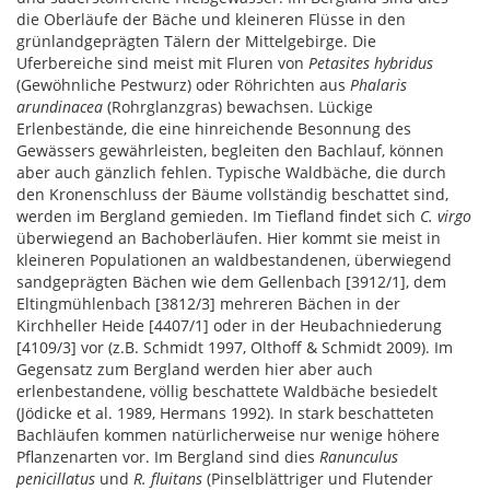
die Oberläufe der Bäche und kleineren Flüsse in den
grünlandgeprägten Tälern der Mittelgebirge. Die
Uferbereiche sind meist mit Fluren von
Petasites hybridus
(Gewöhnliche Pestwurz) oder Röhrichten aus
Phalaris
arundinacea
(Rohrglanzgras) bewachsen. Lückige
Erlenbestände, die eine hinreichende Besonnung des
Gewässers gewährleisten, begleiten den Bachlauf, können
aber auch gänzlich fehlen. Typische Waldbäche, die durch
den Kronenschluss der Bäume vollständig beschattet sind,
werden im Bergland gemieden. Im Tiefland findet sich
C. virgo
überwiegend an Bachoberläufen. Hier kommt sie meist in
kleineren Populationen an waldbestandenen, überwiegend
sandgeprägten Bächen wie dem Gellenbach [3912/1], dem
Eltingmühlenbach [3812/3] mehreren Bächen in der
Kirchheller Heide [4407/1] oder in der Heubachniederung
[4109/3] vor (z.B. Schmidt 1997, Olthoff & Schmidt 2009). Im
Gegensatz zum Bergland werden hier aber auch
erlenbestandene, völlig beschattete Waldbäche besiedelt
(Jödicke et al. 1989, Hermans 1992). In stark beschatteten
Bachläufen kommen natürlicherweise nur wenige höhere
Pflanzenarten vor. Im Bergland sind dies
Ranunculus
penicillatus
und
R. fluitans
(Pinselblättriger und Flutender