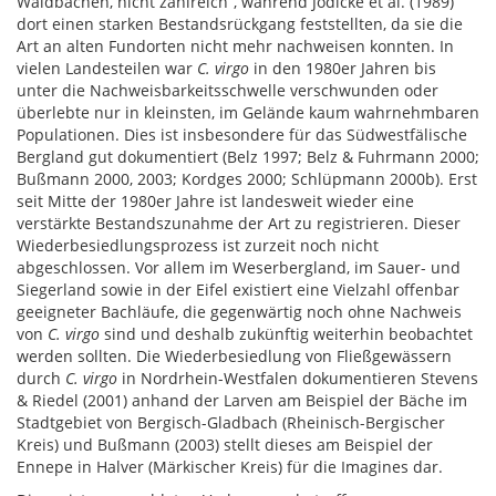
Waldbächen, nicht zahlreich“, während Jödicke et al. (1989)
dort einen starken Bestandsrückgang feststellten, da sie die
Art an alten Fundorten nicht mehr nachweisen konnten. In
vielen Landesteilen war
C. virgo
in den 1980er Jahren bis
unter die Nachweisbarkeitsschwelle verschwunden oder
überlebte nur in kleinsten, im Gelände kaum wahrnehmbaren
Populationen. Dies ist insbesondere für das Südwestfälische
Bergland gut dokumentiert (Belz 1997; Belz & Fuhrmann 2000;
Bußmann 2000, 2003; Kordges 2000; Schlüpmann 2000b). Erst
seit Mitte der 1980er Jahre ist landesweit wieder eine
verstärkte Bestandszunahme der Art zu registrieren. Dieser
Wiederbesiedlungsprozess ist zurzeit noch nicht
abgeschlossen. Vor allem im Weserbergland, im Sauer- und
Siegerland sowie in der Eifel existiert eine Vielzahl offenbar
geeigneter Bachläufe, die gegenwärtig noch ohne Nachweis
von
C. virgo
sind und deshalb zukünftig weiterhin beobachtet
werden sollten. Die Wiederbesiedlung von Fließgewässern
durch
C. virgo
in Nordrhein-Westfalen dokumentieren Stevens
& Riedel (2001) anhand der Larven am Beispiel der Bäche im
Stadtgebiet von Bergisch-Gladbach (Rheinisch-Bergischer
Kreis) und Bußmann (2003) stellt dieses am Beispiel der
Ennepe in Halver (Märkischer Kreis) für die Imagines dar.