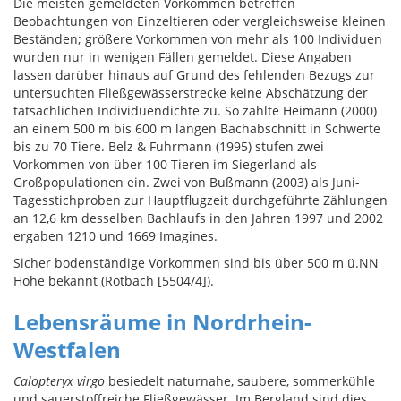
Die meisten gemeldeten Vorkommen betreffen
Beobachtungen von Einzeltieren oder vergleichsweise kleinen
Beständen; größere Vorkommen von mehr als 100 Individuen
wurden nur in wenigen Fällen gemeldet. Diese Angaben
lassen darüber hinaus auf Grund des fehlenden Bezugs zur
untersuchten Fließgewässerstrecke keine Abschätzung der
tatsächlichen Individuendichte zu. So zählte Heimann (2000)
an einem 500 m bis 600 m langen Bachabschnitt in Schwerte
bis zu 70 Tiere. Belz & Fuhrmann (1995) stufen zwei
Vorkommen von über 100 Tieren im Siegerland als
Großpopulationen ein. Zwei von Bußmann (2003) als Juni-
Tagesstichproben zur Hauptflugzeit durchgeführte Zählungen
an 12,6 km desselben Bachlaufs in den Jahren 1997 und 2002
ergaben 1210 und 1669 Imagines.
Sicher bodenständige Vorkommen sind bis über 500 m ü.NN
Höhe bekannt (Rotbach [5504/4]).
Lebensräume in Nordrhein-
Westfalen
Calopteryx virgo
besiedelt naturnahe, saubere, sommerkühle
und sauerstoffreiche Fließgewässer. Im Bergland sind dies