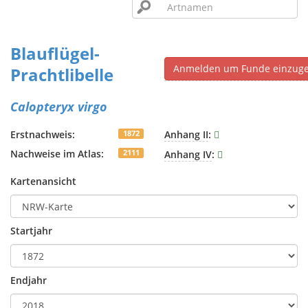
Blauflügel-
Anmelden um Funde einzug
Prachtlibelle
Calopteryx virgo
Erstnachweis:
Anhang II
:
1872
Nachweise im Atlas:
Anhang IV
:
2111
Kartenansicht
Startjahr
Endjahr