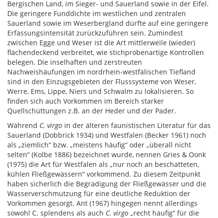
Bergischen Land, im Sieger- und Sauerland sowie in der Eifel.
Die geringere Funddichte im westlichen und zentralen
Sauerland sowie im Weserbergland dürfte auf eine geringere
Erfassungsintensität zurückzuführen sein. Zumindest
zwischen Egge und Weser ist die Art mittlerweile (wieder)
flächendeckend verbreitet, wie stichprobenartige Kontrollen
belegen. Die inselhaften und zerstreuten
Nachweishäufungen im nordrhein-westfälischen Tiefland
sind in den Einzugsgebieten der Flusssysteme von Weser,
Werre, Ems, Lippe, Niers und Schwalm zu lokalisieren. So
finden sich auch Vorkommen im Bereich starker
Quellschüttungen z.B. an der Heder und der Pader.
Während
C. virgo
in der älteren faunistischen Literatur für das
Sauerland (Dobbrick 1934) und Westfalen (Becker 1961) noch
als „ziemlich“ bzw. „meistens häufig“ oder „überall nicht
selten“ (Kolbe 1886) bezeichnet wurde, nennen Gries & Oonk
(1975) die Art für Westfalen als „nur noch an beschatteten,
kühlen Fließgewässern“ vorkommend. Zu diesem Zeitpunkt
haben sicherlich die Begradigung der Fließgewässer und die
Wasserverschmutzung für eine deutliche Reduktion der
Vorkommen gesorgt. Ant (1967) hingegen nennt allerdings
sowohl C. splendens als auch
C. virgo
„recht häufig“ für die