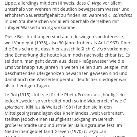
Lippe, allerdings mit dem Hinweis, dass
C. virgo
vor allem
unterhalb von Wehren mit deutlich bewegterem Wasser und
erhöhtem Sauerstoffgehalt zu finden ist, während
C. splendens
in den Staubereichen vor allem oberhalb derselben mit
ruhiger Wasserführung vorkomme.
Diese Beschreibungen sind auch deswegen von Interesse,
weil Vonnegut (1938), also 30 Jahre früher als Ant (1967), über
die Ems schreibt, dass hier ausschließlich
C. virgo
vorkomme,
eine Bemerkung die heute kaum noch nachvollziehbar ist. Es
sei denn, man geht davon aus, dass Fließgewässer wie die
Ems vor knapp 100 Jahren in weiten Teilen zum Beispiel mit
beschattenden Ufergehölzen bewachsen gewesen sind und
damit auch die Wassertemperatur deutlicher niedriger war
als in heutigen Tagen.
Le Roi (1915) stuft sie für die Rhein-Provinz als „häufig“ ein,
jedoch „weder so verbreitet noch so individuenreich“ wie
C.
splendens
. Kikillus & Weitzel (1981) fanden sie in den
Mittelgebirgsrandlagen des Rheinlandes „weit verbreitet“,
stellten jedoch einen Häufigkeitsrückgang im Bereich
größerer Städte und industrieller Ballungsräume fest. Im
Niederrheingebiet fand Greven (1970)
C. virgo
„an