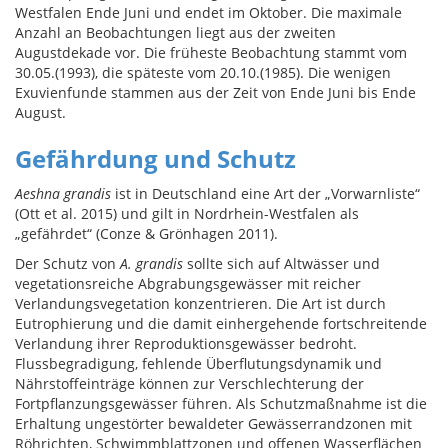
Westfalen Ende Juni und endet im Oktober. Die maximale
Anzahl an Beobachtungen liegt aus der zweiten
Augustdekade vor. Die früheste Beobachtung stammt vom
30.05.(1993), die späteste vom 20.10.(1985). Die wenigen
Exuvienfunde stammen aus der Zeit von Ende Juni bis Ende
August.
Gefährdung und Schutz
Aeshna grandis
ist in Deutschland eine Art der „Vorwarnliste“
(Ott et al. 2015) und gilt in Nordrhein-Westfalen als
„gefährdet“ (Conze & Grönhagen 2011).
Der Schutz von
A. grandis
sollte sich auf Altwässer und
vegetationsreiche Abgrabungsgewässer mit reicher
Verlandungsvegetation konzentrieren. Die Art ist durch
Eutrophierung und die damit einhergehende fortschreitende
Verlandung ihrer Reproduktionsgewässer bedroht.
Flussbegradigung, fehlende Überflutungsdynamik und
Nährstoffeinträge können zur Verschlechterung der
Fortpflanzungsgewässer führen. Als Schutzmaßnahme ist die
Erhaltung ungestörter bewaldeter Gewässerrandzonen mit
Röhrichten, Schwimmblattzonen und offenen Wasserflächen