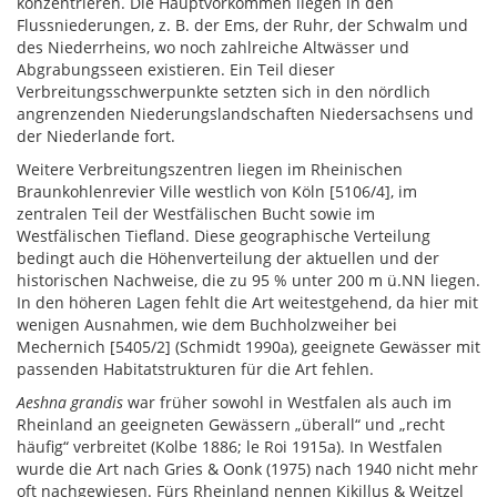
konzentrieren. Die Hauptvorkommen liegen in den
Flussniederungen, z. B. der Ems, der Ruhr, der Schwalm und
des Niederrheins, wo noch zahlreiche Altwässer und
Abgrabungsseen existieren. Ein Teil dieser
Verbreitungsschwerpunkte setzten sich in den nördlich
angrenzenden Niederungslandschaften Niedersachsens und
der Niederlande fort.
Weitere Verbreitungszentren liegen im Rheinischen
Braunkohlenrevier Ville westlich von Köln [5106/4], im
zentralen Teil der Westfälischen Bucht sowie im
Westfälischen Tiefland. Diese geographische Verteilung
bedingt auch die Höhenverteilung der aktuellen und der
historischen Nachweise, die zu 95 % unter 200 m ü.NN liegen.
In den höheren Lagen fehlt die Art weitestgehend, da hier mit
wenigen Ausnahmen, wie dem Buchholzweiher bei
Mechernich [5405/2] (Schmidt 1990a), geeignete Gewässer mit
passenden Habitatstrukturen für die Art fehlen.
Aeshna grandis
war früher sowohl in Westfalen als auch im
Rheinland an geeigneten Gewässern „überall“ und „recht
häufig“ verbreitet (Kolbe 1886; le Roi 1915a). In Westfalen
wurde die Art nach Gries & Oonk (1975) nach 1940 nicht mehr
oft nachgewiesen. Fürs Rheinland nennen Kikillus & Weitzel