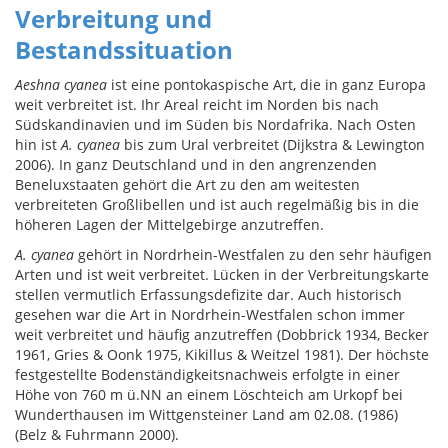
Verbreitung und
Bestandssituation
Aeshna cyanea
ist eine pontokaspische Art, die in ganz Europa
weit verbreitet ist. Ihr Areal reicht im Norden bis nach
Südskandinavien und im Süden bis Nordafrika. Nach Osten
hin ist
A. cyanea
bis zum Ural verbreitet (Dijkstra & Lewington
2006). In ganz Deutschland und in den angrenzenden
Beneluxstaaten gehört die Art zu den am weitesten
verbreiteten Großlibellen und ist auch regelmäßig bis in die
höheren Lagen der Mittelgebirge anzutreffen.
A. cyanea
gehört in Nordrhein-Westfalen zu den sehr häufigen
Arten und ist weit verbreitet. Lücken in der Verbreitungskarte
stellen vermutlich Erfassungsdefizite dar. Auch historisch
gesehen war die Art in Nordrhein-Westfalen schon immer
weit verbreitet und häufig anzutreffen (Dobbrick 1934, Becker
1961, Gries & Oonk 1975, Kikillus & Weitzel 1981). Der höchste
festgestellte Bodenständigkeitsnachweis erfolgte in einer
Höhe von 760 m ü.NN an einem Löschteich am Urkopf bei
Wunderthausen im Wittgensteiner Land am 02.08. (1986)
(Belz & Fuhrmann 2000).