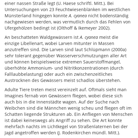
einer nassen Straße legt (U. Haese schriftl. Mitt.). Bei
Untersuchungen von 23 Feuchtwiesenblänken im westlichen
Münsterland hingegen konnte
A. cyanea
nicht bodenständig
nachgewiesen werden, was vermutlich durch das Fehlen von
Ufergehölzen bedingt ist (Olthoff & Ikemeyer 2002).
An beschatteten Waldgewässern ist
A. cyanea
meist die
einzige Libellenart, wobei Larven mitunter in Massen
anzutreffen sind. Die Larven sind laut Schlüpmann (2000a)
sehr tolerant gegenüber Wasserverschmutzungen aller Art
und können beispielsweise extremen Sauerstoffmangel,
überhöhte Ammonium- und Nitritkonzentrationen (durch
Falllaubbelastung) oder auch ein zwischenzeitliches
Austrocknen des Gewässers meist schadlos überstehen.
Adulte Tiere treten meist vereinzelt auf. Oftmals sieht man
Imagines fernab von Gewässern fliegen, wobei diese sich
auch bis in die Innenstädte wagen. Auf der Suche nach
Weibchen sind die Männchen wenig scheu und fliegen oft im
Schatten liegende Strukturen ab. Ein Anfliegen von Menschen
ist dabei keineswegs als Angriff zu sehen. Die Art konnte
mehrfach nachts im Lichtkegel von Straßenlaternen bei der
Jagd angetroffen werden (J. Rodenkirchen mündl. Mitt.).